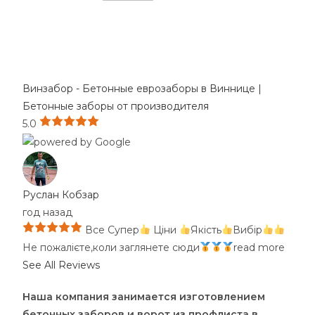
Винзабор - Бетонные еврозаборы в Виннице |
Бетонные заборы от производителя
5.0
Руслан Кобзар
год назад
Все Супер
Ціни
Якість
Вибір
Не пожалієте,коли
заглянете сюди
read more
See All Reviews
Наша компания занимается изготовлением
бетонных заборов и ворот из профлиста в